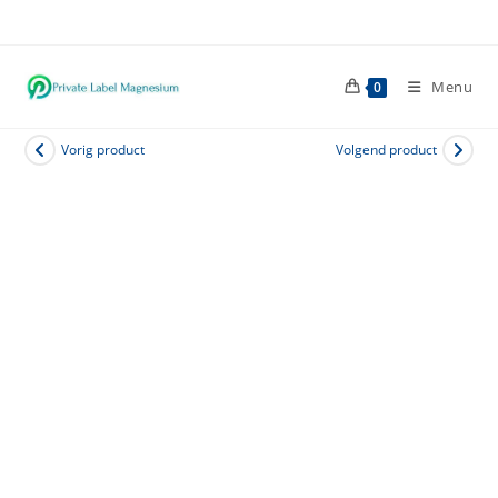
Ga
naar
inhoud
Menu
0
Vorig product
Volgend product