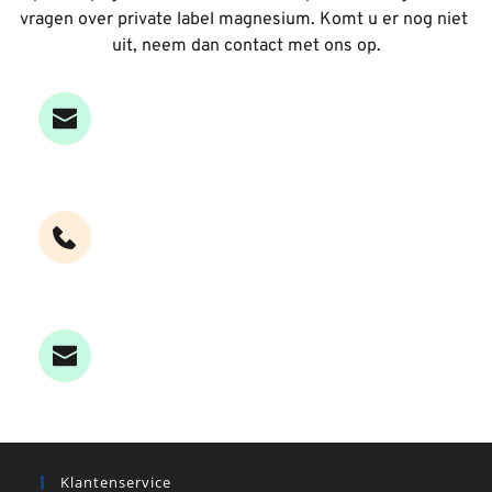
vragen over private label magnesium. 
Komt u er nog niet 
uit, neem dan contact met ons op.
Email
verkoop
@
magnesium-minerals.nl 
Bel
+ 31 (0)30 77 400 88 
Contact
Klantenservice