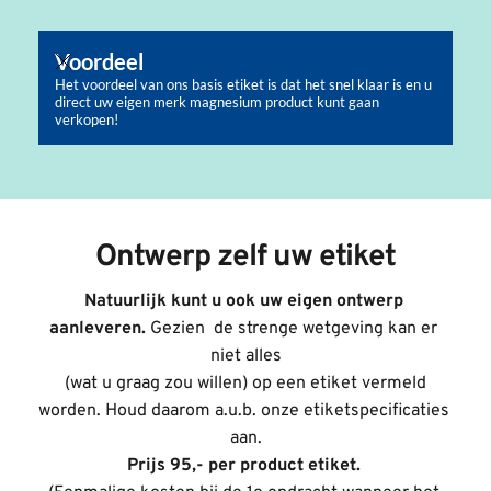
Voordeel
Het voordeel van ons basis etiket is dat het snel klaar is en u
direct uw eigen merk magnesium product kunt gaan
verkopen!
Ontwerp zelf uw etiket
Natuurlijk kunt u ook uw eigen ontwerp 
aanleveren. 
Gezien  de strenge wetgeving kan er 
niet alles
 (wat u graag zou willen) op een etiket vermeld 
worden. Houd daarom a.u.b. onze etiketspecificaties 
aan.
Prijs 95,- per product etiket. 