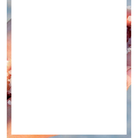
magnesium producten
verkopen? Start hier...
Of u nu een klein merk, een winkelketen of 
een ondernemer bent, uw eigen merk 
magnesium verkopen is heel interessant. 
Juist Nu! Bestellen kunt u al vanaf 10 stuks 
per product. Dus waar wacht u nog op? Neem 
de uitdaging aan en vul ons 
registratieformulier in. Na goedkeuring kunt u 
de prijzen zien.