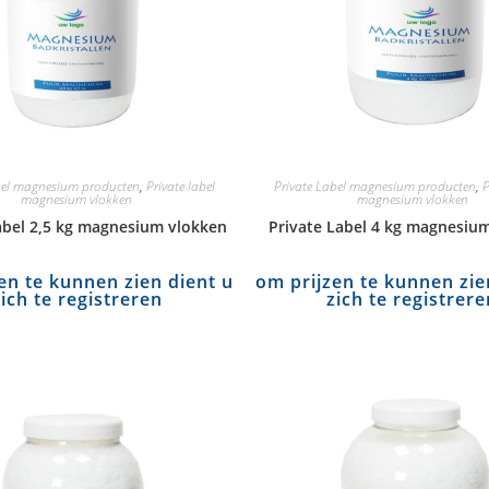
bel magnesium producten
,
Private label
Private Label magnesium producten
,
P
magnesium vlokken
magnesium vlokken
abel 2,5 kg magnesium vlokken
Private Label 4 kg magnesiu
en te kunnen zien dient u
om prijzen te kunnen zie
zich te registreren
zich te registrere