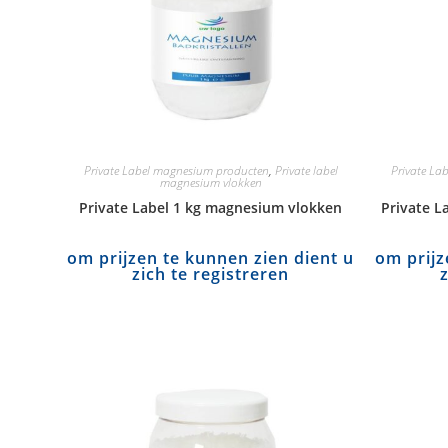
Private Label magnesium producten
,
Private label
Private La
magnesium vlokken
Private Label 1 kg magnesium vlokken
Private L
om prijzen te kunnen zien dient u
om prijz
zich te registreren