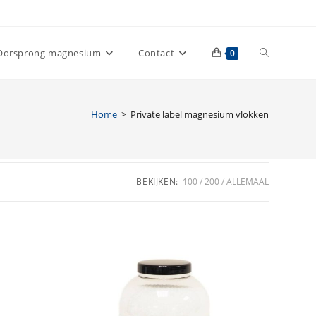
Toggle
Oorsprong magnesium
Contact
0
site
Home
>
Private label magnesium vlokken
zoeken
BEKIJKEN:
100
200
ALLEMAAL