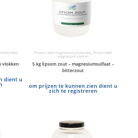
rivate label
Private Label magnesium producten
,
Private label
magnesium vlokken
m vlokken
5 kg Epsom zout – magnesiumsulfaat –
bitterzout
n dient u
n
om prijzen te kunnen zien dient u
zich te registreren