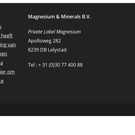
Magnesium & Minerals B.V.
s
Private Label Magnesium
 heeft
Apolloweg 282
ing van
8239 DB Lelystad
een
na
Tel : + 31 (0)30 77 400 88
hier om
te