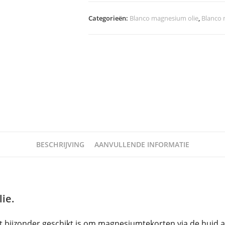
Categorieën:
Blanco magnesium olie
,
Blanco
BESCHRIJVING
AANVULLENDE INFORMATIE
ie.
ijzonder geschikt is om magnesiumtekorten via de huid aa