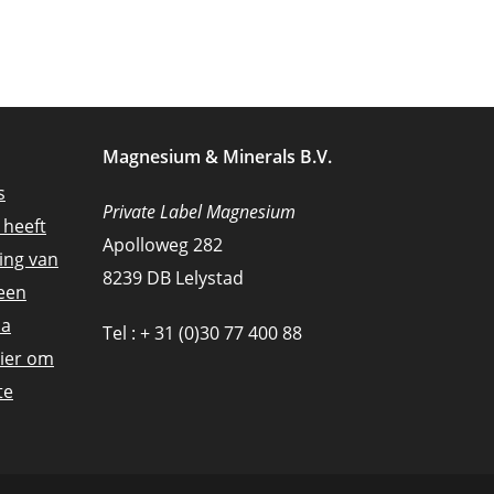
Magnesium & Minerals B.V.
s
Private Label Magnesium
 heeft
Apolloweg 282
ing van
8239 DB Lelystad
een
na
Tel : + 31 (0)30 77 400 88
hier om
te