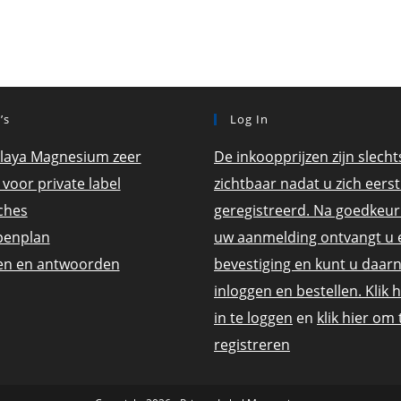
’s
Log In
laya Magnesium zeer
De inkoopprijzen zijn slecht
 voor private label
zichtbaar nadat u zich eerst
ches
geregistreerd. Na goedkeur
penplan
uw aanmelding ontvangt u 
en en antwoorden
bevestiging en kunt u daar
inloggen en bestellen. Klik 
in te loggen
en
klik hier om 
registreren