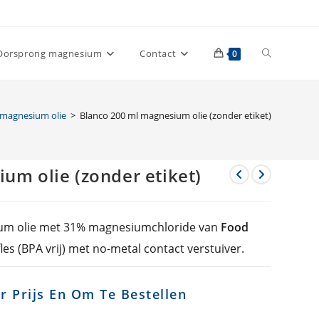
Toggle
Oorsprong magnesium
Contact
0
site
 magnesium olie
>
Blanco 200 ml magnesium olie (zonder etiket)
zoeken
um olie (zonder etiket)
ium olie met 31% magnesiumchloride van
Food
fles (BPA vrij) met no-metal contact verstuiver.
r Prijs En Om Te Bestellen